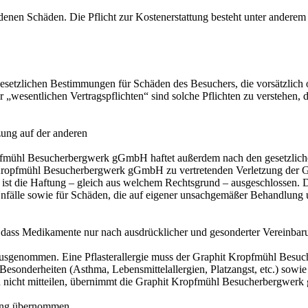
andenen Schäden. Die Pflicht zur Kostenerstattung besteht unter andere
zlichen Bestimmungen für Schäden des Besuchers, die vorsätzlich ode
er „wesentlichen Vertragspflichten“ sind solche Pflichten zu verstehe
zung auf der anderen
opfmühl Besucherbergwerk gGmbH haftet außerdem nach den gesetzlich
 Kropfmühl Besucherbergwerk gGmbH zu vertretenden Verletzung der Ges
n ist die Haftung – gleich aus welchem Rechtsgrund – ausgeschlossen
e Unfälle sowie für Schäden, die auf eigener unsachgemäßer Behandlung
ass Medikamente nur nach ausdrücklicher und gesonderter Vereinbaru
 ausgenommen. Eine Pflasterallergie muss der Graphit Kropfmühl Bes
nderheiten (Asthma, Lebensmittelallergien, Platzangst, etc.) sowie 
nen nicht mitteilen, übernimmt die Graphit Kropfmühl Besucherbergwe
tung übernommen.