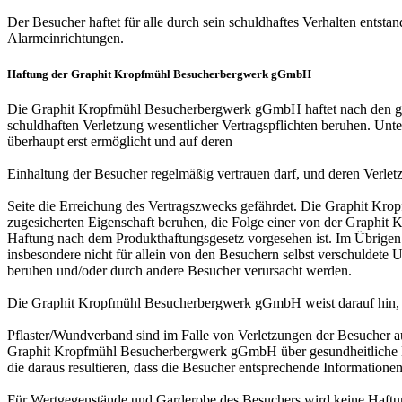
Der Besucher haftet für alle durch sein schuldhaftes Verhalten entst
Alarmeinrichtungen.
Haftung der Graphit Kropfmühl Besucherbergwerk gGmbH
Die Graphit Kropfmühl Besucherbergwerk gGmbH haftet nach den geset
schuldhaften Verletzung wesentlicher Vertragspflichten beruhen. Unt
überhaupt erst ermöglicht und auf deren
Einhaltung der Besucher regelmäßig vertrauen darf, und deren Verlet
Seite die Erreichung des Vertragszwecks gefährdet. Die Graphit Kr
zugesicherten Eigenschaft beruhen, die Folge einer von der Graphit
Haftung nach dem Produkthaftungsgesetz vorgesehen ist. Im Übrige
insbesondere nicht für allein von den Besuchern selbst verschuldet
beruhen und/oder durch andere Besucher verursacht werden.
Die Graphit Kropfmühl Besucherbergwerk gGmbH weist darauf hin, d
Pflaster/Wundverband sind im Falle von Verletzungen der Besucher
Graphit Kropfmühl Besucherbergwerk gGmbH über gesundheitliche Beso
die daraus resultieren, dass die Besucher entsprechende Informatio
Für Wertgegenstände und Garderobe des Besuchers wird keine Haf