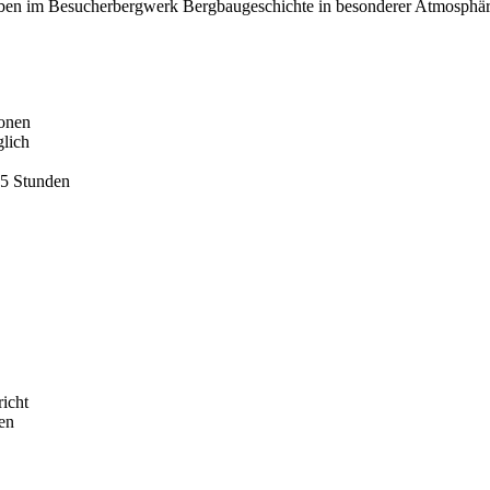
eben im Besucherbergwerk Bergbaugeschichte in besonderer Atmosphäre
ionen
glich
,5 Stunden
icht
en